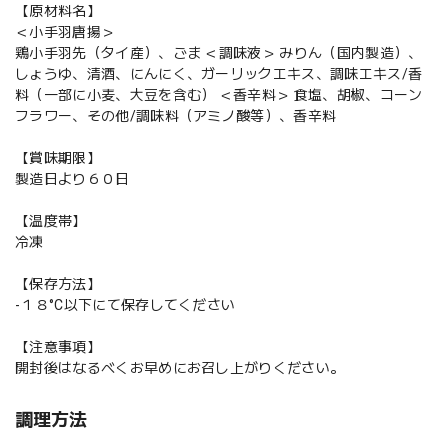
【原材料名】
＜小手羽唐揚＞
鶏小手羽先（タイ産）、ごま ＜調味液＞ みりん（国内製造）、
しょうゆ、清酒、にんにく、ガーリックエキス、調味エキス/香
料（一部に小麦、大豆を含む） ＜香辛料＞ 食塩、胡椒、コーン
フラワー、その他/調味料（アミノ酸等）、香辛料
【賞味期限】
製造日より６０日
【温度帯】
冷凍
【保存方法】
-１８°C以下にて保存してください
【注意事項】
開封後はなるべくお早めにお召し上がりください。
調理方法