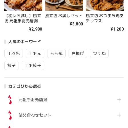
風来坊 お試しセット
風来坊 おつまみ鶏皮
【初回お試し】風来
チップス
坊 元祖手羽先唐揚
¥3,800
20本
¥1,200
¥2,980
人気のキーワード
手羽先
手羽元
もも焼
唐揚げ
つくね
餃子
手羽餃子
カテゴリから選ぶ
元祖手羽先唐揚
詰め合わせセット