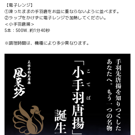
【電子レンジ】
①凍ったままの手羽唐をお皿に重ならないように並べます。
②ラップをかけずに電子レンジで加熱してください。
＜小手羽唐揚＞
5本：500W…約1分40秒
※調理時間は、機種により多少異なります。