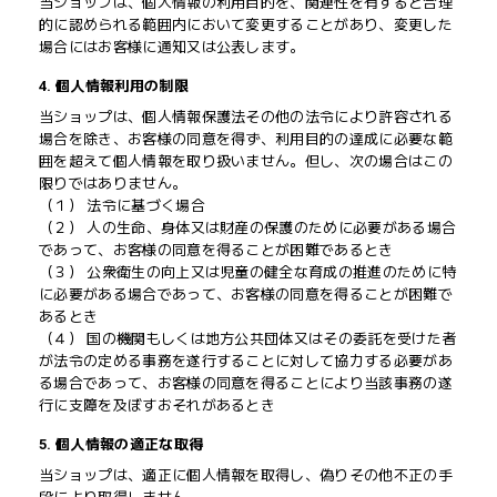
当ショップは、個人情報の利用目的を、関連性を有すると合理
的に認められる範囲内において変更することがあり、変更した
場合にはお客様に通知又は公表します。
4. 個人情報利用の制限
当ショップは、個人情報保護法その他の法令により許容される
場合を除き、お客様の同意を得ず、利用目的の達成に必要な範
囲を超えて個人情報を取り扱いません。但し、次の場合はこの
限りではありません。
（１） 法令に基づく場合
（２） 人の生命、身体又は財産の保護のために必要がある場合
であって、お客様の同意を得ることが困難であるとき
（３） 公衆衛生の向上又は児童の健全な育成の推進のために特
に必要がある場合であって、お客様の同意を得ることが困難で
あるとき
（４） 国の機関もしくは地方公共団体又はその委託を受けた者
が法令の定める事務を遂行することに対して協力する必要があ
る場合であって、お客様の同意を得ることにより当該事務の遂
行に支障を及ぼすおそれがあるとき
5. 個人情報の適正な取得
当ショップは、適正に個人情報を取得し、偽りその他不正の手