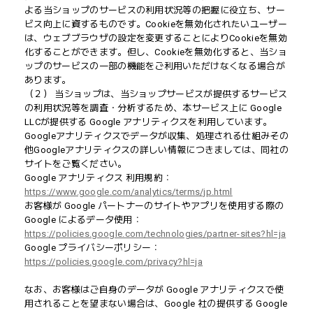
よる当ショップのサービスの利用状況等の把握に役立ち、サー
ビス向上に資するものです。Cookieを無効化されたいユーザー
は、ウェブブラウザの設定を変更することによりCookieを無効
化することができます。但し、Cookieを無効化すると、当ショ
ップのサービスの一部の機能をご利用いただけなくなる場合が
あります。
（２） 当ショップは、当ショップサービスが提供するサービス
の利用状況等を調査・分析するため、本サービス上に Google
LLCが提供する Google アナリティクスを利用しています。
Googleアナリティクスでデータが収集、処理される仕組みその
他Googleアナリティクスの詳しい情報につきましては、同社の
サイトをご覧ください。
Google アナリティクス 利用規約：
https://www.google.com/analytics/terms/jp.html
お客様が Google パートナーのサイトやアプリを使用する際の
Google によるデータ使用：
https://policies.google.com/technologies/partner-sites?hl=ja
Google プライバシーポリシー：
https://policies.google.com/privacy?hl=ja
なお、お客様はご自身のデータが Google アナリティクスで使
用されることを望まない場合は、Google 社の提供する Google