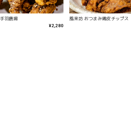
小手羽唐揚
風来坊 おつまみ鶏皮チップス
¥2,280