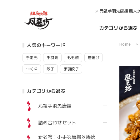
元祖手羽先唐揚 風来
カテゴリから選ぶ
Home
人気のキーワード
手羽先
手羽元
もも焼
唐揚げ
つくね
餃子
手羽餃子
カテゴリから選ぶ
元祖手羽先唐揚
詰め合わせセット
新名物！小手羽唐揚＆鶏皮