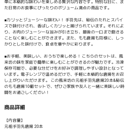
単に本格的な味わいを楽しめる贅沢な内容です。特別な日に、ま
た日常のお食事にぴったりのボリューム満点の商品です。
■カリッとジューシーな味わい！ 手羽先は、秘伝のたれとスパイ
スで味付けされ、香ばしくカリッと揚げられています。それによ
り、お肉のジューシーな旨みが引き立ち、最後の一口まで飽きる
ことなく楽しむことができます。また、もも唐揚も同様に、しっ
かりとした味付けで、食卓を華やかに彩ります。
■お手軽、美味しい、おうちで楽しめる！ こちらのセットは、風
来坊の味を家庭で簡単に楽しむことができるのが魅力です。冷凍
保存可能で、必要な分だけをお好みで調理しやすい設計となって
います。電子レンジで温めるだけで、手軽に本格的な唐揚をお召
し上がりいただけます。 この風来坊の元祖手羽先唐揚20本&秘伝
のもも唐揚10個セットで、ぜひご家族や友人と一緒に美味しい時
間をお過ごしください！
商品詳細
【内容量】
元祖手羽先唐揚 20本