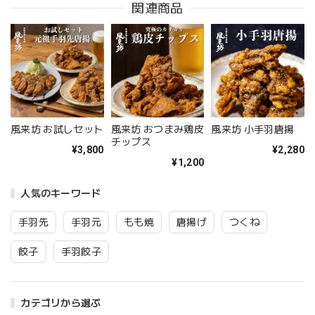
関連商品
風来坊 お試しセット
風来坊 おつまみ鶏皮
風来坊 小手羽唐揚
チップス
¥3,800
¥2,280
¥1,200
人気のキーワード
手羽先
手羽元
もも焼
唐揚げ
つくね
餃子
手羽餃子
カテゴリから選ぶ