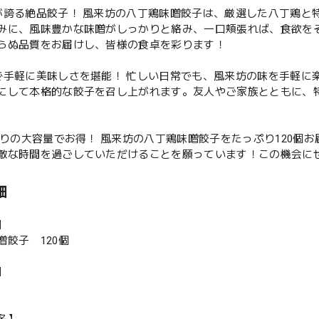
が誇る絶品餃子！ 風来坊の八丁鶏味噌餃子は、厳選した八丁鶏と
みに、風味豊かな味噌がしっかりと絡み、一口頬張れば、食欲を
らぬ品質をお届けし、皆様の食卓を彩ります！
で手軽に美味しさを堪能！ 忙しい日常でも、風来坊の味を手軽に
にして本格的な餃子を召し上がれます。友人やご家族とともに、
個入りの大容量でお得！ 風来坊の八丁鶏味噌餃子をたっぷり120
敵な時間を過ごしていただけることを願っています！この機会に
細
】
噌餃子 120個
】
名】