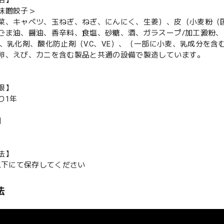
味噌餃子＞
菜、キャベツ、玉ねぎ、ねぎ、にんにく、生姜）、皮（小麦粉（
ごま油、醤油、香辛料、食塩、砂糖、酒、ガラスープ/加工澱粉、
剤、乳化剤、酸化防止剤（V.C、V.E）、（一部に小麦、乳成分を含
卵、えび、カニを含む製品と共通の設備で製造しています。
限】
り1年
】
法】
C以下にて保存してください
法