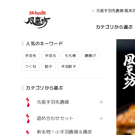
元祖手羽先唐揚 風来
カテゴリから選ぶ
人気のキーワード
手羽先
手羽元
もも焼
唐揚げ
つくね
餃子
手羽餃子
カテゴリから選ぶ
元祖手羽先唐揚
詰め合わせセット
新名物！小手羽唐揚＆鶏皮