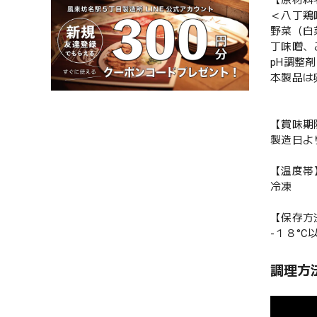
＜八丁鶏
野菜（白
丁味噌、
pH調整
本製品は
【賞味期
製造日よ
【温度帯
冷凍
【保存方
-１８°
調理方