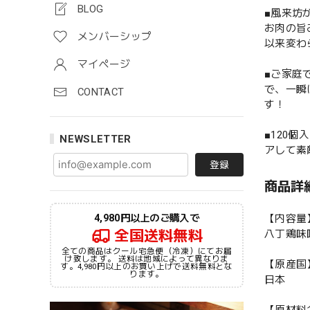
BLOG
■風来坊
お肉の旨
メンバーシップ
以来変わ
マイページ
■ご家庭
で、一瞬
CONTACT
す！
■120
NEWSLETTER
アして素
登録
商品詳
【内容量
4,980円以上のご購入で
全国送料無料
八丁鶏味
全ての商品はクール宅急便（冷凍）にてお届
け致します。 送料は地域によって異なりま
【原産国
す。4,980円以上のお買い上げで送料無料とな
ります。
日本
【原材料