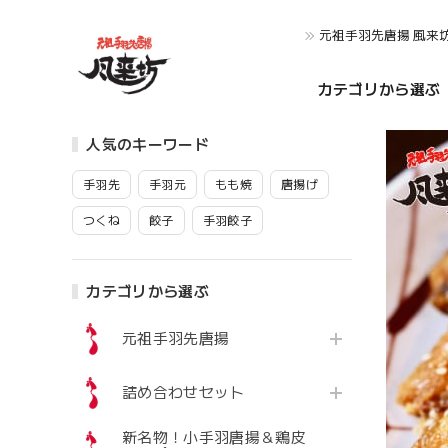
元祖手羽先唐揚 風来
カテゴリから選ぶ
人気のキーワード
手羽先
手羽元
もも焼
唐揚げ
つくね
餃子
手羽餃子
カテゴリから選ぶ
元祖手羽先唐揚
詰め合わせセット
新名物！小手羽唐揚＆鶏皮