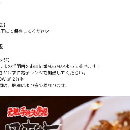
】
法】
C以下にて保存してください
法
ンジ】
ままの手羽唐をお皿に重ならないように並べます。
をかけずに電子レンジで加熱してください。
00W…約2分半
間は、機種により多少異なります。