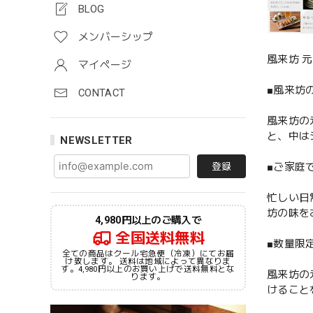
BLOG
メンバーシップ
風来坊 元
マイページ
■風来坊
CONTACT
風来坊の
と、中は
NEWSLETTER
■ご家庭
登録
忙しい日
坊の味を
4,980円以上のご購入で
全国送料無料
■数量限
全ての商品はクール宅急便（冷凍）にてお届
け致します。 送料は地域によって異なりま
す。4,980円以上のお買い上げで送料無料とな
風来坊の
ります。
けること