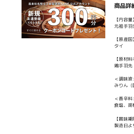
商品詳
【内容量
元祖手羽
【原産国
タイ
【原材料
鶏手羽先
＜調味液
みりん（
＜香辛料
食塩、胡
【賞味期
製造日よ