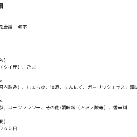
細
】
先唐揚 40本
】
名】
（タイ産）、ごま
＞
国内製造）、しょうゆ、清酒、にんにく、ガーリックエキス、調
＞
椒、コーンフラワー、その他/調味料（アミノ酸等）、香辛料
限】
り６０日