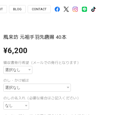
UT
BLOG
CONTACT
風来坊 元祖手羽先唐揚 40本
¥6,200
領収書発行希望（メールでの発行となります）
のし・かけ紙は
のしの名入れ（必要な場合はご記入ください）