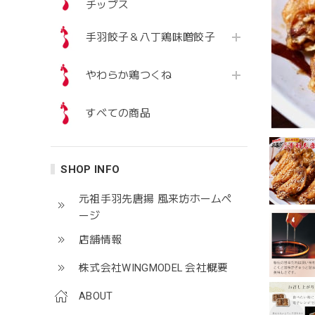
チップス
手羽餃子＆八丁鶏味噌餃子
やわらか鶏つくね
すべての商品
SHOP INFO
元祖手羽先唐揚 風来坊ホームぺ
ージ
店舗情報
株式会社WINGMODEL 会社概要
ABOUT