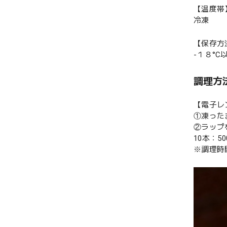
【温度帯
冷凍
【保存方
-１８°
調理方
【電子レ
①凍った
②ラップ
10本：5
※調理時